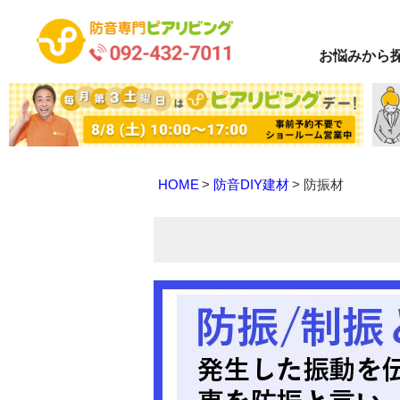
お悩み
から
HOME
防音DIY建材
防振材