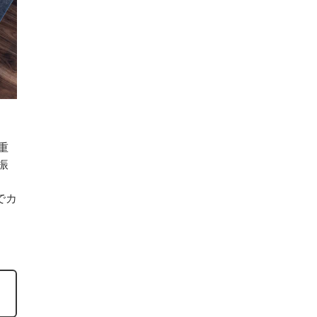
重
振
でカ