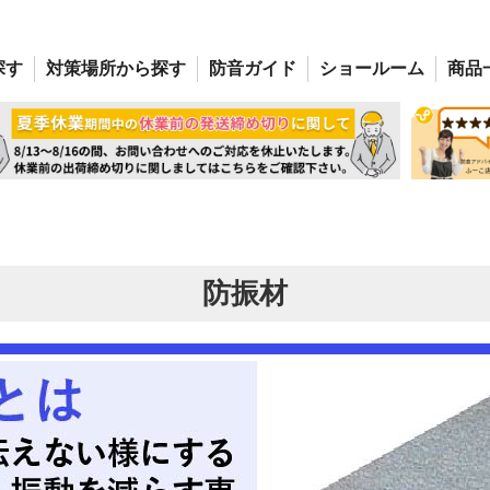
探す
対策場所
から探す
防音
ガイド
ショー
ルーム
商品
防振材