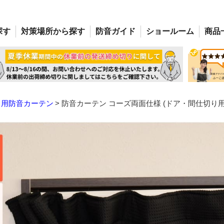
探す
対策場所
から探す
防音
ガイド
ショー
ルーム
商品
り用防音カーテン
防音カーテン コーズ両面仕様 (ドア・間仕切り用