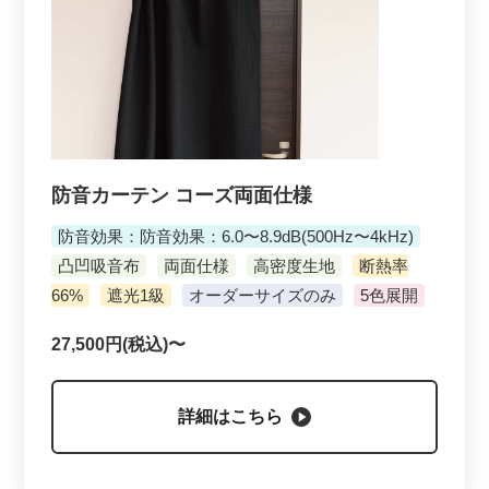
防音カーテン コーズ両面仕様
防音効果：防音効果：6.0〜8.9dB(500Hz〜4kHz)
凸凹吸音布
両面仕様
高密度生地
断熱率
66%
遮光1級
オーダーサイズのみ
5色展開
27,500円(税込)〜
詳細はこちら