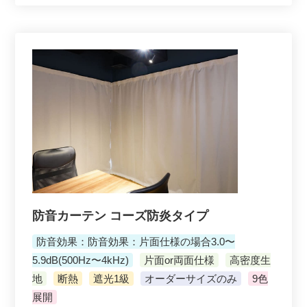
防音カーテン コーズ防炎タイプ
防音効果：防音効果：片面仕様の場合3.0〜
5.9dB(500Hz〜4kHz)
片面or両面仕様
高密度生
地
断熱
遮光1級
オーダーサイズのみ
9色
展開