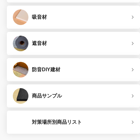
吸音材
遮音材
防音DIY建材
商品サンプル
対策場所別商品リスト