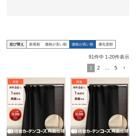
並び替え
新着順
価格が安い順
価格が高い順
優先度順
91
件中
1
-
20
件表示
1
2
…
5